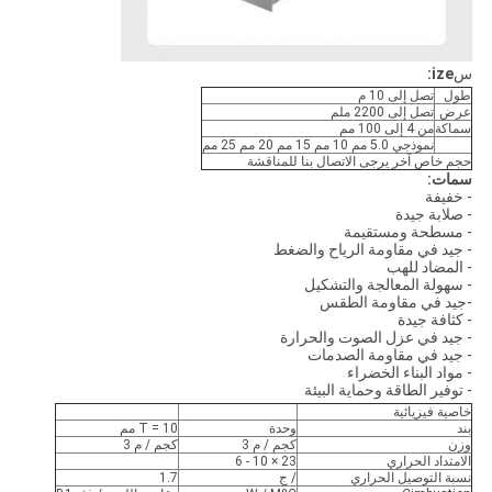
س
ize:
طول
تصل إلى 10 م
عرض
تصل إلى 2200 ملم
سماكة
من 4 إلى 100 مم
نموذجي 5.0 مم 10 مم 15 مم 20 مم 25 مم
حجم خاص آخر يرجى الاتصال بنا للمناقشة
سمات:
- خفيفة
- صلابة جيدة
- مسطحة ومستقيمة
- جيد في مقاومة الرياح والضغط
- المضاد للهب
- سهولة المعالجة والتشكيل
-جيد في مقاومة الطقس
- كثافة جيدة
- جيد في عزل الصوت والحرارة
- جيد في مقاومة الصدمات
- مواد البناء الخضراء
- توفير الطاقة وحماية البيئة
خاصية فيزيائية
بند
وحدة
T = 10 مم
وزن
كجم / م 3
كجم / م 3
الامتداد الحراري
23 × 10 - 6
نسبة التوصيل الحراري
/ ج
1.7