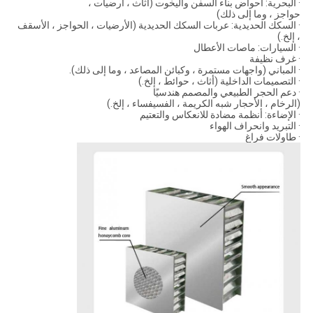
· البحرية: أحواض بناء السفن واليخوت (أثاث ، أرضيات ،
حواجز ، وما إلى ذلك)
· السكك الحديدية: عربات السكك الحديدية (الأرضيات ، الحواجز ، الأسقف
، إلخ.)
· السيارات: ماصات الأعطال
· غرف نظيفة
· المباني (واجهات مستمرة ، وكبائن المصاعد ، وما إلى ذلك).
· التصميمات الداخلية (أثاث ، حوائط ، إلخ.)
· دعم الحجر الطبيعي والمصمم هندسيًا
(الرخام ، الأحجار شبه الكريمة ، الفسيفساء ، إلخ.)
· الإضاءة: أنظمة مضادة للانعكاس والتعتيم
· التبريد وانحراف الهواء
· طاولات فراغ