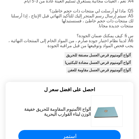
A4: نعم ، العينات مجانية.يستغرق تسليم العينة عادة من 3-5 أيام.
Q5: ماذا لو أرسلت لي منتجات ذات حجم خاطئ؟
A5: سيتم إرسال رسم المتجر إليك للتأكيد النهائي قبل الإنتاج ، إذا أرسلنا
لك منتجات ذات حجم خاطئ ، فسنستبدلها
منتجات جديدة مجانا.
س 6: كيف يمكنك ضمان الجودة؟
A6: لدينا نظام اختبار جودة صارم ، من المواد الخام إلى المنتجات النهائية ،
يجب فحص المواد وتوقيعها من قبل مراقبة الجودة
ألواح ألومنيوم قرص العسل مصنفة للحريق
ألواح ألومنيوم قرص العسل مضادة للبكتيريا
ألواح ألومنيوم قرص العسل مقاومة للعفن
احصل على افضل سعر ل
ألواح الألمنيوم المقاومة للحريق خفيفة
الوزن لبناء القوارب البحرية
استمر