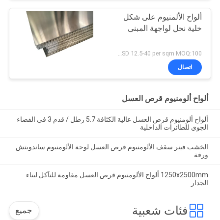
ألواح الألمنيوم على شكل
خلية نحل لواجهة المبنى
USD 12.5-40 per sqm MOQ:100 مترا مربعا
اتصال
ألواح ألومنيوم قرص العسل
ألواح ألومنيوم قرص العسل عالية الكثافة 5.7 رطل / قدم 3 في الفضاء
الجوي للطائرات الداخلية
الخشب فينر سقف الألومنيوم قرص العسل لوحة الألومنيوم ساندويتش
ورقة
1250x2500mm ألواح الألومنيوم قرص العسل مقاومة للتآكل لبناء
الجدار
فئات شعبية
جميع