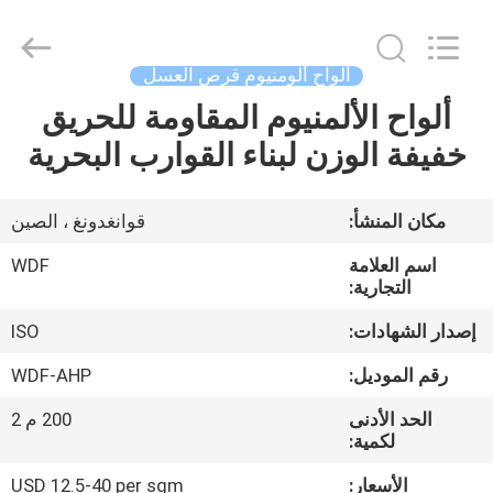
Copyright
©
2021
-
2026
ألواح ألومنيوم قرص العسل
Foshan
Wonderful
ألواح الألمنيوم المقاومة للحريق
منزل،
Composite
Material
Co.,
خفيفة الوزن لبناء القوارب البحرية
بيت
Ltd..
All
Rights
Reserved.
Developed
منتجات
مكان المنشأ:
قوانغدونغ ، الصين
by
ECER
اسم العلامة
WDF
معلومات
التجارية:
عنا
إصدار الشهادات:
ISO
رقم الموديل:
WDF-AHP
جولة
الحد الأدنى
200 م 2
في
لكمية:
المعمل
الأسعار:
USD 12.5-40 per sqm