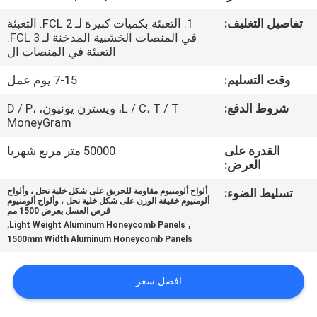
تفاصيل التغليف:
1. التعبئة بكميات كبيرة لـ FCL 2. التعبئة
مراقبة
في المنصات الخشبية المدخنة لـ FCL 3.
التعبئة في المنصات ال
الجودة
وقت التسليم:
7-15 يوم عمل
اتصل
شروط الدفع:
L / C، T / T، ويسترن يونيون، D / P،
MoneyGram
بنا
القدرة على
50000 متر مربع شهريا
العرض:
أخبار
تسليط الضوء:
ألواح ألومنيوم مقاومة للحريق على شكل خلية نحل ، وألواح
ألومنيوم خفيفة الوزن على شكل خلية نحل ، وألواح ألومنيوم
قرص العسل بعرض 1500 مم
حالات
,
,
Light Weight Aluminum Honeycomb Panels
1500mm Width Aluminum Honeycomb Panels
خريطة
افضل سعر
الموقع