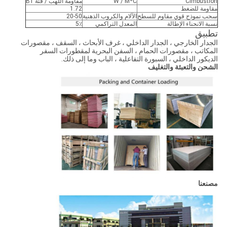
Cimbustion
W / MºC
مقاومة اللهب / فئة B1
مقاومة للضغط
1.72
سحب نموذج قوي مقاوم للسطح
الآلام والكروب الذهنية
20-50
نسبة الانحناء الإطالة
المعدل التراكمي
5٪
تطبيق
الجدار الخارجي ، الجدار الداخلي ، غرف الأبحاث ، السقف ، مقصورات
المكاتب ، مقصورات الحمام ، السفن البحرية لمقطورات السفر
الديكور الداخلي ، السبورة التفاعلية ، الباب وما إلى ذلك.
الشحن والتعبئة والتغليف
مصنعنا