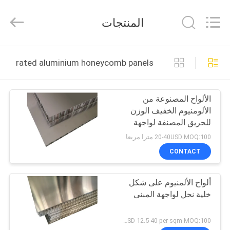
Copyright
©
2021
المنتجات
-
2026
Foshan
Wonderful
منزل،
Composite
Material
fire rated aluminium honeycomb panels التصنيع عبر الإنترنت
Co.,
بيت
Ltd..
All
Rights
Reserved.
الألواح المصنوعة من
Developed
منتجات
by
الألومنيوم الخفيف الوزن
ECER
للحريق المصنفة لواجهة
معلومات
المبنى
20-40USD MOQ:100 مترا مربعا
عنا
CONTACT
ألواح الألمنيوم على شكل
جولة
خلية نحل لواجهة المبنى
في
المعمل
USD 12.5-40 per sqm MOQ:100 مترا مربعا