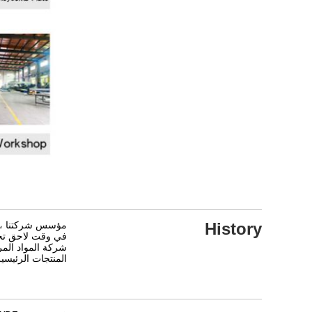
History
مؤسس شركتنا ، Tony ، عمل سابقًا في قسم RD للمواد المركبة في مؤسسة ممولة من تايوان لمدة 15 ع
في وقت لاحق تحولت
شركة المواد المر
المنتجات الرئيسية