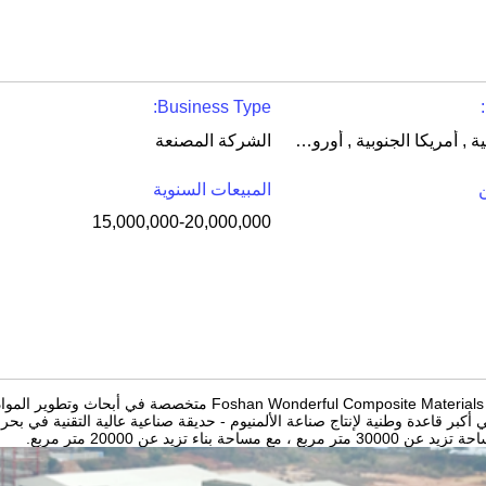
Business Type:
امريكا الشمالية , أمريكا الجنوبية , أوروبا الغربية , شرق أوروبا , شرق آسيا , الشرق الأوسط , أوقيانوسيا
الشركة المصنعة
المبيعات السنوية
15,000,000-20,000,000
كبر قاعدة وطنية لإنتاج صناعة الألمنيوم - حديقة صناعية عالية التقنية في بح
ع مساحة بناء تزيد عن 20000 متر مربع.