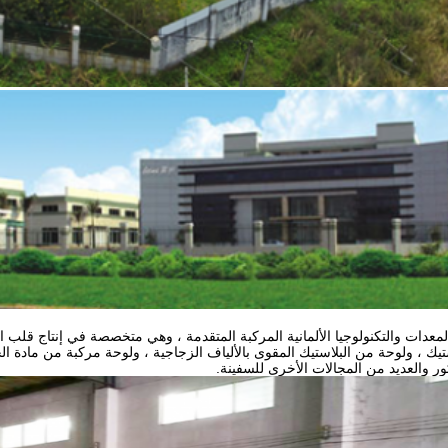
معدات والتكنولوجيا الألمانية المركبة المتقدمة ، وهي متخصصة في إنتاج قلب
ستيك ، ولوحة من البلاستيك المقوى بالألياف الزجاجية ، ولوحة مركبة من مادة الح
ور والعديد من المجالات الأخرى للسفينة.