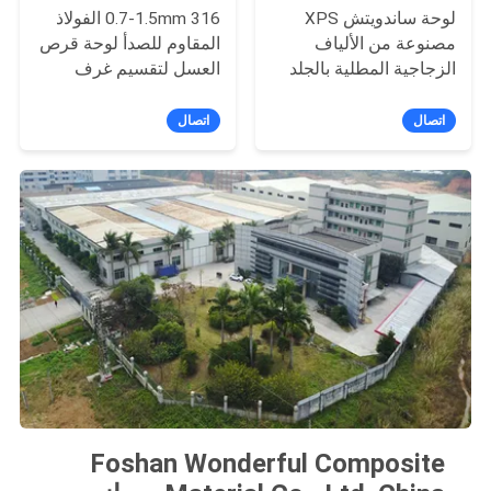
لوحة ساندويتش XPS
0.7-1.5mm 316 الفولاذ
مصنوعة من الألياف
المقاوم للصدأ لوحة قرص
الزجاجية المطلية بالجلد
العسل لتقسيم غرف
للإسكان المتحكم في
الأبحاث المعيارية
درجة الحرارة
اتصال
اتصال
Foshan Wonderful Composite