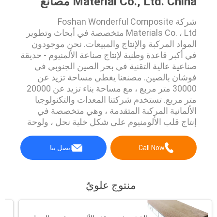
Material Co., Ltd. China مصانع
شركة Foshan Wonderful Composite
Materials Co. ، Ltd متخصصة في أبحاث وتطوير
المواد المركبة والإنتاج والمبيعات. نحن موجودون
في أكبر قاعدة وطنية لإنتاج صناعة الألمنيوم - حديقة
صناعية عالية التقنية في بحر الصين الجنوبي في
فوشان بالصين. مصنعنا يغطي مساحة تزيد عن
30000 متر مربع ، مع مساحة بناء تزيد عن 20000
متر مربع. تستخدم شركتنا المعدات والتكنولوجيا
الألمانية المركبة المتقدمة ، وهي متخصصة في
إنتاج قلب الألومنيوم على شكل خلية نحل ، ولوحة
قرص العسل من الألومنيوم ، ولوحة من الألومنيوم
والبلاستيك ، ولوحة من البلاستيك المقوى بالألياف
Call Now
اتصل بنا
الزجاجية ، ولوحة مركبة من مادة الحجر ، وألواح
مركبة من الفولاذ المقاو...
منتوج علويّ