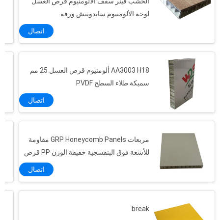
الخشب فينر سقف الألومنيوم قرص العسل
لوحة الألومنيوم ساندويتش ورقة
اتصال
AA3003 H18 ألومنيوم قرص العسل 25 مم
سميكة طلاء السطح PVDF
اتصال
مربعات GRP Honeycomb Panels مقاومة
للأشعة فوق البنفسجية خفيفة الوزن PP قرص
العسل
اتصال
break