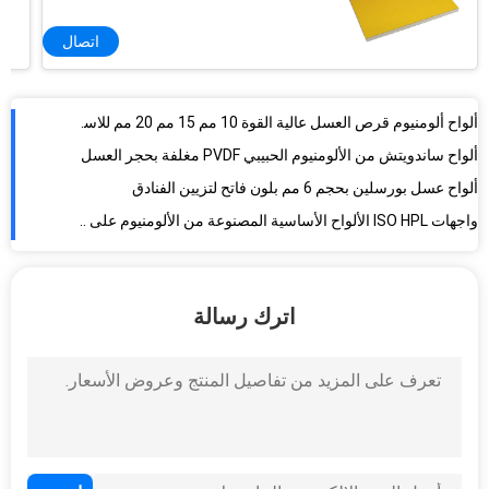
اتصال
ألواح ألومنيوم قرص العسل عالية القوة 10 مم 15 مم 20 مم للاستخدام في الهواء الطلق
ألواح ساندويتش من الألومنيوم الحبيبي PVDF مغلفة بحجر العسل
ألواح عسل بورسلين بحجم 6 مم بلون فاتح لتزيين الفنادق
واجهات ISO HPL الألواح الأساسية المصنوعة من الألومنيوم على شكل قرص العسل لتزيين السفن البحرية
25 مم الفولاذ المقاوم للصدأ قرص العسل لوحة الألومنيوم الأساسية لواجهات الكسوة الجدار
عالية القوة الألياف الزجاجية قرص العسل 1250x3000mm سطح خشن
اترك رسالة
ألواح ألومنيوم مقاومة للهب على شكل قرص العسل 1220x2440mm موصلية حرارية عالية
طول 2440mm FRP قرص العسل لوحة البولي بروبلين الأساسية للماء
لوح ساندويتش رغوي XPS مطلي بالجليد مصنوع من البلاستيك المقوى بالألياف الزجاجية
صناديق RV المركبة الكاملة PU العازلة للجلد من الألومنيوم
لوحة قرص العسل المعدنية المضادة للتآكل Anacoustic لأقسام المرحاض
لوحة تقسيم المرحاض HPL غير سامة لوحة الألومنيوم قرص العسل