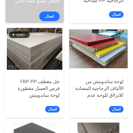
الزجاجية PP لشاحنة
بالجلل لصنع غطاء ثلاثي
الشحن الجافة / فان /
الطي للشاحنة
مراقبة
كارافان
اتصال
اتصال
الجودة
اتصل
بنا
أخبار
لوحة ساندويتش من
جل معطف FRP PP
الألياف الزجاجية المضادة
قرص العسل مقطورة
حالات
للانزلاق للوحة عدم
لوحة ساندويتش
الانزلاق PP Honeycomb
خريطة
Deck
اتصال
اتصال
الموقع