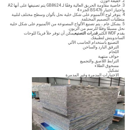
2. خفيفة الوزن.
3. خاصية مقاومة الحريق العالية وفقًا لـ GB8624 يتم تصنيفها على أنها A2
واجتياز اختبار BS476 الجزء 4
4. يتوفر لوح الألمنيوم على شكل خلية نحل بألوان وسطح مختلف لتلبية
متطلبات التصميم المختلفة.
5. بشكل عام ، يتم تصنيع الألواح المصنوعة من الألمنيوم على شكل خلية
نحل مسبقًا وفقًا للرسم من الزبون.
يقدم WDF الكثير
قدرات التصنيع
يمكن أن توفر حلاً فريدًا للوحات
الساندويتش لتطبيقك.
التصنيع باستخدام الحاسب الآلي
الترقق البارد والساخن
اللحام
حواف منتهية
الترابط اللاصق والتجميع
مسحوق الطلاء
تشكيل
الاختبارات المدمرة وغير المدمرة