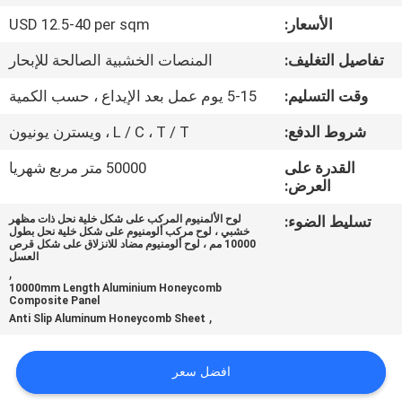
الأسعار:
USD 12.5-40 per sqm
مراقبة
تفاصيل التغليف:
المنصات الخشبية الصالحة للإبحار
الجودة
وقت التسليم:
5-15 يوم عمل بعد الإيداع ، حسب الكمية
اتصل
شروط الدفع:
L / C ، T / T ، ويسترن يونيون
بنا
القدرة على
50000 متر مربع شهريا
العرض:
أخبار
تسليط الضوء:
لوح الألمنيوم المركب على شكل خلية نحل ذات مظهر
خشبي ، لوح مركب ألومنيوم على شكل خلية نحل بطول
10000 مم ، لوح ألومنيوم مضاد للانزلاق على شكل قرص
العسل
حالات
,
10000mm Length Aluminium Honeycomb
Composite Panel
,
Anti Slip Aluminum Honeycomb Sheet
خريطة
الموقع
افضل سعر