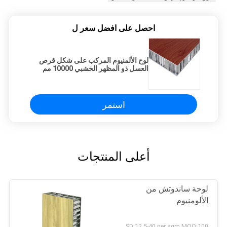
احصل على افضل سعر ل
لوح الألمنيوم المركب على شكل قرص
العسل ذو المظهر الخشبي 10000 مم
لمواد الجدار الزخرفة
استمر
أعلى المنتجات
لوحة ساندوتش من
الألومنيوم
USD 12.5-40 per sqm MOQ:100 مترا مربعا