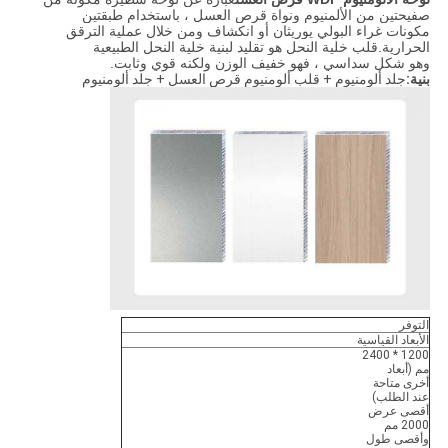
صفيحتين من الألمنيوم ونواة قرص العسل ، باستخدام طبقتين
مكونات غراء البولي يوريثان أو انكشاف ومن خلال عملية الترقق
الحرارية.قلب خلية النحل هو تقليد لبنية خلية النحل الطبيعية
وهو شكل سداسي ، فهو خفيف الوزن ولكنه قوي وثابت.
بنية:
جلد ألومنيوم + قلب ألومنيوم قرص العسل + جلد ألومنيوم
التوفر
الأبعاد القياسية
1200 * 2400
مم (أبعاد
أخرى متاحة
عند الطلب)
أقصى عرض
2000 مم
وأقصى طول