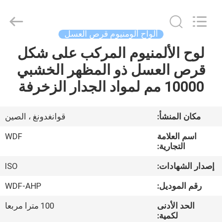
Copyright
©
2021
-
2026
ألواح ألومنيوم قرص العسل
Foshan
Wonderful
لوح الألمنيوم المركب على شكل
منزل،
Composite
Material
Co.,
قرص العسل ذو المظهر الخشبي
بيت
Ltd..
All
10000 مم لمواد الجدار الزخرفة
Rights
Reserved.
Developed
منتجات
by
ECER
مكان المنشأ:
قوانغدونغ ، الصين
معلومات
اسم العلامة
WDF
عنا
التجارية:
إصدار الشهادات:
ISO
جولة
رقم الموديل:
WDF-AHP
في
الحد الأدنى
100 مترا مربعا
المعمل
لكمية: