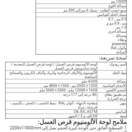
10000 مم
سماكة اللوح
صنع حسب الطلب ، سمك 6 مم إلى 200 مم
سمك الجلد القياسي
0.5 مم ، 0.7
مم ، 0.8 مم و
1.0 مم
سماكة أخرى
وسبائك
وطلاء
powerder
وألوان Ral
المتاحة
لمحة سريعة:
اسم رودوك
لوحة الألومنيوم قرص العسل / لوحة قرص العسل المعدنية /
لوحة ساندويتش قرص العسل
مواد الجلد
الألومنيوم والألياف الزجاجية والزنك وألياف الكربون والصفائح
المجلفنة
سماكة
4-200 ملم
الأحجام القياسية
1250 × 2500 مم ، 1500 × 4800 مم
الحجم الأقصى
1650 × 12000 ملم ، 2000 × 3000 ملم
تم تطبيق نطاق
-40 درجة إلى 117 درجة
درجة الحرارة
ينهي
مطحنة الانتهاء ، ألوان RAL ، نمط الخشب / الحجر ، بأكسيد ،
فرشاة ، مرآة
اساسي
CN، BS، ASTM
سعة
50 ألف م 2 / الشهر
ملامح لوحة الألومنيوم قرص العسل:
1. التسطيح الفائق حتى للوحة كبيرة الحجم تصل إلى 2200x11800mm.