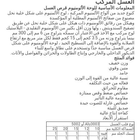
العسل المركب
المعلومات الأساسية للوحة الألومنيوم قرص العسل
كنوع جديد من ألواح الألمنيوم المركبة ، لوح الألمنيوم على شكل خلية نحل
مصنوع من صفائح الألمنيوم المطلية أو المؤكسدة
وهيكل من رقائق الألومنيوم ذات هيكل على شكل خلية نحل عن طريق
تصفيح السندويتش ، ولها وزن أقل بكثير من الألومنيوم التقليدي - البلاستيك
لوح مركب مع الأخذ في الاعتبار أن سمكه يتراوح من 6 مم إلى 300 مم
بينما يتراوح وزنه من 3.5 كجم إلى 15 كجم فقط لكل متر مربع.مع ارتفاع
الصلابة والقوة بالإضافة إلى التسطيح الجيد ، لوحة الألومنيوم على شكل
قرص العسل مناسبة جدًا وتستخدم على نطاق واسع للبناء
الديكور الداخلي والخارجي وإنتاج الطاولات والخزائن والفواصل والأثاث.
فوائد المنتج
وزن خفيف
متين وقوي
جامد
نسبة عالية من القوة إلى الوزن
فعاله من حيث التكلفه
مقاوم للحرائق
خصائص ضغط وقص ممتازة
مقاومة عالية التأثير
خصائص عازلة للصوت جيدة
صديق للبيئة
كفاءة إنتاج عالية
استقرار الأبعاد
نوع قلب العسل
Alu3003 أو 5002
السماكة الكلية مم
10
12
15
20
25
سمك الجلد مم
قمة
1
1
1
1
1
قاع
1
1
1
1
1