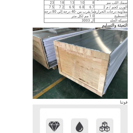
سمك اللب مم
8
10
13
18
23
الوزن كجم / م 2
6.7
6.8
6.9
7.2
7.5
مقاومة درجات الحرارة
ما يقرب من -40 درجة إلى 80 درجة
التسطيح
1.0 مم لكل متر
سبيكة الجلد
آل 3003
التعبئة والتسليم
قوتنا