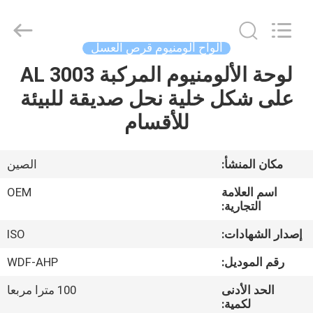
Copyright
©
2021
-
2026
ألواح ألومنيوم قرص العسل
Foshan
Wonderful
لوحة الألومنيوم المركبة AL 3003
منزل،
Composite
Material
Co.,
على شكل خلية نحل صديقة للبيئة
بيت
Ltd..
All
للأقسام
Rights
Reserved.
Developed
منتجات
by
ECER
مكان المنشأ:
الصين
معلومات
اسم العلامة
OEM
عنا
التجارية:
إصدار الشهادات:
ISO
جولة
رقم الموديل:
WDF-AHP
في
الحد الأدنى
100 مترا مربعا
المعمل
لكمية: