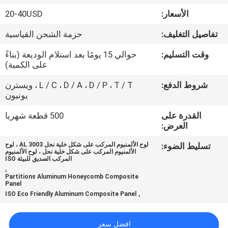
الأسعار:
20-40USD
مراقبة
تفاصيل التغليف:
حزمة الشحن القياسية
الجودة
وقت التسليم:
حوالي 15 يومًا بعد استلام الوديعة (بناءً
على الكمية)
اتصل
شروط الدفع:
L / C ، D / A ، D / P ، T / T ، ويسترن
بنا
يونيون
القدرة على
500 قطعة شهريا
أخبار
العرض:
تسليط الضوء:
لوح الألمنيوم المركب على شكل خلية نحل AL 3003 ، لوح
الألمنيوم المركب على شكل خلية نحل ، لوح الألمنيوم
حالات
المركب الصديق للبيئة ISO
,
Partitions Aluminum Honeycomb Composite
Panel
خريطة
,
ISO Eco Friendly Aluminum Composite Panel
الموقع
افضل سعر