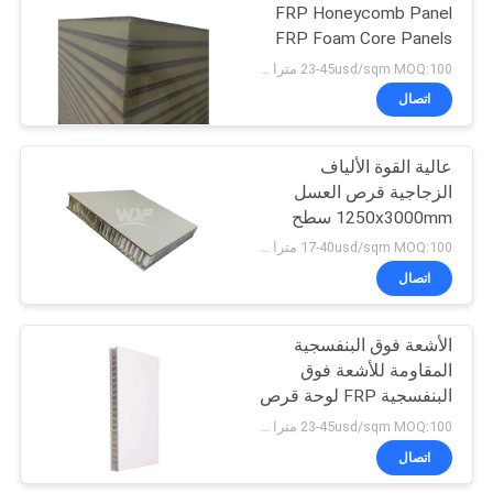
FRP Honeycomb Panel
FRP Foam Core Panels
10
23-45usd/sqm MOQ:100 مترا مربعا
ألواح خزفية قرص
اتصال
العسل
عالية القوة الألياف
الزجاجية قرص العسل
1250x3000mm سطح
خشن
17-40usd/sqm MOQ:100 مترا مربعا
اتصال
10
الأشعة فوق البنفسجية
لوحة حجر العسل
المقاومة للأشعة فوق
البنفسجية FRP لوحة قرص
العسل سطح مطلي بالجلد
23-45usd/sqm MOQ:100 مترا مربعا
لبناء الجدار
اتصال