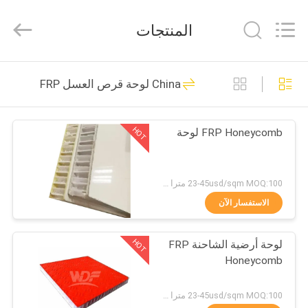
2021
-
2026
المنتجات
Foshan
Wonderful
Composite
Material
Co.,
منزل،
29
Ltd..
China لوحة قرص العسل FRP
All
بيت
Rights
ألواح ألومنيوم قرص
Reserved.
Developed
by
العسل
ECER
HOT
FRP Honeycomb لوحة
منتجات
معلومات
23-45usd/sqm MOQ:100 مترا مربعا
عنا
الاستفسار الآن
28
لوحة قرص العسل
HOT
لوحة أرضية الشاحنة FRP
جولة
Honeycomb
في
FRP
المعمل
23-45usd/sqm MOQ:100 مترا مربعا