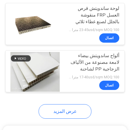
لوحة ساندويتش قرص
17
العسل FRP منقوشة
لوحات السقف على
بالجلل لصنع غطاء ثلاثي
الطي للشاحنة
23-45usd/sqm MOQ:100 مترا مربعا
شكل قرص العسل
اتصال
ألواح ساندويتش بيضاء
لامعة مصنوعة من الألياف
الزجاجية PP لشاحنة
17
الشحن الجافة / فان /
17-40usd/sqm MOQ:100 مترا مربعا
كارافان
اتصال
جسم الشاحنة المركب
عرض المزيد