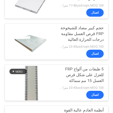
سياسة
FRP
17-40usd/sqm MOQ:100 مترا مربعا
الخصوصية
اتصال
20
قلب الألومنيوم قرص
حجم كبير مضاد للشيخوخة
FRP قرص العسل مقاومة
العسل
درجات الحرارة العالية
23-45usd/sqm MOQ:100 مترا مربعا
اتصال
5 طبقات من ألواح FRP
10
للعزل على شكل قرص
العسل 15 مم سماكة
لوحة HPL المركبة
مقاومة التآكل
23-45usd/sqm MOQ:100 مترا مربعا
اتصال
أنظمة العادم عالية القوة