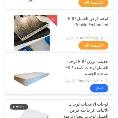
الاستفسار الآن
مراقبة
HOT
لوحة قرص العسل FRP
الجودة
20
Pebble Emboosed
لوحة قرص العسل
اتصل
23-45usd/sqm MOQ:100 مترا مربعا
الفولاذ المقاوم للصدأ
بنا
الاستفسار الآن
خفيفة الوزن FRP لوحة
أخبار
العسل لوحات لامعة FRP
شاحنة الجسم
19
حالات
23-45usd/sqm MOQ:100 مترا مربعا
لوحات فوم فوم
اتصال
خريطة
الأساسية
لوحات الإعلانات لوحات
الموقع
الألياف الزجاجية قرص
العسل لوحات بيضاء ناعمة