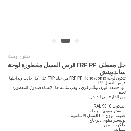
سياسة
الخصوصية
منتوج وصف
جل معطف FRP PP قرص العسل مقطورة لوحة
ساندويتش
تتكون لوحة FRP PP Honeycomb من جلد FRP على كل جانب وبداخلها
قرص العسل PP.
إنها خفيفة الوزن وتأثير قوي ، وهي مثالية جدًا لإنشاء صندوق المقطورة.
تعبير
من الخارج الى الداخل:
جيلكوت RAL 9010
بوليستر مقوى بالزجاج
خفيفة الوزن PP العسل الأساسية
بوليستر مقوى بالزجاج
جلكوت أبيض
سمات: