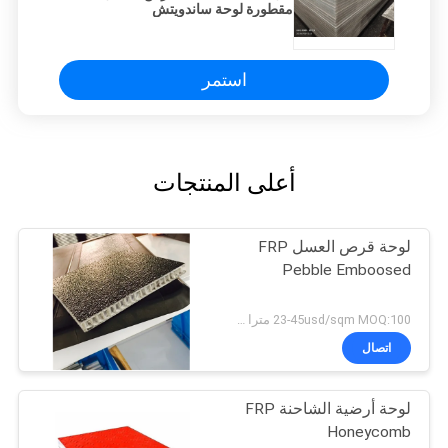
مقطورة لوحة ساندويتش
استمر
أعلى المنتجات
لوحة قرص العسل FRP
Pebble Emboosed
23-45usd/sqm MOQ:100 مترا مربعا
اتصال
لوحة أرضية الشاحنة FRP
Honeycomb