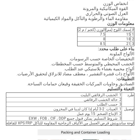
انخفاض الوزن
القوة الميكانيكية والمرونة
العزل الصوتي والحراري
مقاومة الماء والرطوبة والتآكل والمواد الكيميائية
معلومات الوزن
لا.
سمك اللوح (مم)
الوزن (كجم / م 2)
7.5
15
1
8
18
2
8.5
21
3
بناء على طلب محدد:
الألواح الملونة.
التخفيضات الخاصة حسب الرسومات.
الخشب المحيطي والمتوسط ​​حسب المخططات.
ألواح محمية بغشاء بلاستيكي عند الطلب.
الألواح ذات قشرة التقشير ، معطف مضاد للانزلاق لتحقيق الأرضيات.
التطبيقات:
الصناديق وحاويات المركبات الخفيفة وقيعان حمامات السباحة.
التعبئة والتسليم
طَرد
1. الخشب الرقائقي البليت
2. حالة الخشب الرقائقي
3. حسب الطلب
توصيل
1. العينات: 2-3 أيام إذا كان لدينا في المخزون
2. الإنتاج الضخم: 15 يوم عمل
3. شروط التسليم: يمكن قبول جميع EXW ، FOB ، CIF ، DDP
لوحة ساندويتش قرص العسل من الألياف الزجاجية المقاومة للتآكل XPS FRP للقافلة