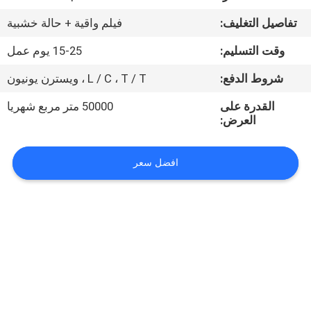
تفاصيل التغليف:
فيلم واقية + حالة خشبية
مراقبة
وقت التسليم:
15-25 يوم عمل
الجودة
شروط الدفع:
L / C ، T / T ، ويسترن يونيون
اتصل
القدرة على
50000 متر مربع شهريا
العرض:
بنا
افضل سعر
أخبار
حالات
خريطة
الموقع