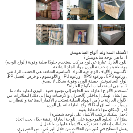
الأسئلة المتداولة: ألواح الساندوتش
1. ما هي لوحة ساندويتش؟
اللوح العازل عبارة عن لوح مركب يستخدم جلودًا صلبة وقوية (ألواح الوجه)
مرتبطة بنواة خفيفة الوزن.مواد الجلد الشائعة
الألمنيوم والألياف الزجاجية.المواد الأساسية الشائعة هي الخشب الرقائقي
، ورغوة EPS ، ورغوة XPS ، ورغوة PU ، والألومنيوم ، و قرص العسل PP.
ألواح الساندوتش خفيفة الوزن وقوية بشكل لا يصدق.
2- ما هي استخدامات الألواح العازلة؟
تُستخدم الألواح العازلة عند الحاجة إلى تجميع خفيف الوزن للغاية.عادة ما
يتم إنشاء الهيكل الداخلي (الجدران والأرضيات وما إلى ذلك) للطائرات من
الألواح العازلة بدلاً من المواد الصلبة.تستخدم الأقمار الصناعية والقطارات
وسيارات السباق أيضًا الألواح العازلة لتقليل الوزن
قدر الإمكان مع الاحتفاظ بقوة.
3-هل يمكنك تركيب الأشياء على لوحة شطيرة؟
نظرًا لأن الجلود الموجودة على اللوحة العازلة رقيقة جدًا ، يجب اتخاذ
احتياطات إضافية عند تركيب الأشياء عليها.ربط قفل ل
يعمل السطح في كثير من الحالات.من خلال البراغي ، من الضروري