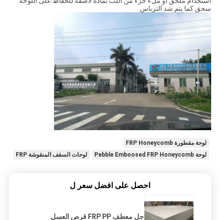
استخدام ملحق أو ملء جزء من اللب بمادة لاصقة للحفاظ على اللوحة
سحق كما يتم شد الترباس.
لوحة مقطورة FRP Honeycomb
لوحة Pebble Emboosed FRP Honeycomb
لوحات السقف المنقوشة FRP
احصل على افضل سعر ل
جل معطف FRP PP قرص العسل