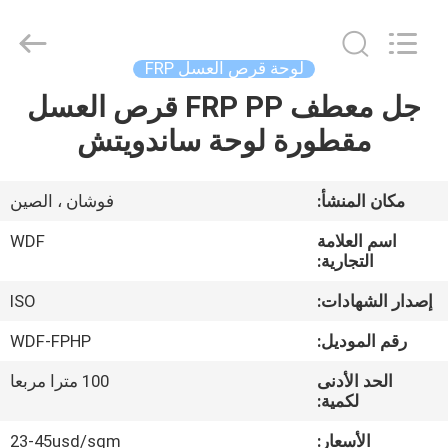
2021
-
2026
Foshan
Wonderful
لوحة قرص العسل FRP
Composite
Material
Co.,
جل معطف FRP PP قرص العسل
منزل،
Ltd..
All
مقطورة لوحة ساندويتش
بيت
Rights
Reserved.
Developed
by
ECER
منتجات
مكان المنشأ:
فوشان ، الصين
اسم العلامة
WDF
معلومات
التجارية:
عنا
إصدار الشهادات:
ISO
رقم الموديل:
WDF-FPHP
جولة
الحد الأدنى
100 مترا مربعا
في
لكمية:
المعمل
الأسعار:
23-45usd/sqm