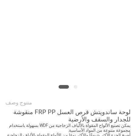
سياسة
الخصوصية
منتوج وصف
لوحة ساندويتش قرص العسل FRP PP منقوشة
للجدار والسقف والأرضية
يمكن تصنيع الألواح المقواة بالألياف الزجاجية من WDF بسهولة باستخدام
مجموعة متنوعة من المواد الأساسية.
أصبح الجزء الأكثر شيوعًا والأكثر نموًا من الألواح المقواة بالألياف الزجاجية