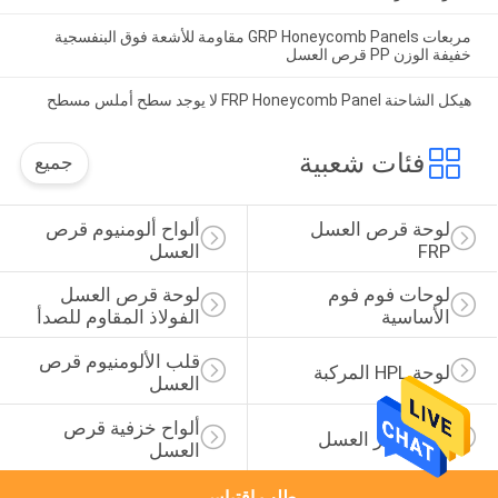
مربعات GRP Honeycomb Panels مقاومة للأشعة فوق البنفسجية
خفيفة الوزن PP قرص العسل
هيكل الشاحنة FRP Honeycomb Panel لا يوجد سطح أملس مسطح
فئات شعبية
جميع
لوحة قرص العسل 
ألواح ألومنيوم قرص 
FRP
العسل
لوحات فوم فوم 
لوحة قرص العسل 
الأساسية
الفولاذ المقاوم للصدأ
قلب الألومنيوم قرص 
لوحة HPL المركبة
العسل
ألواح خزفية قرص 
لوحة حجر العسل
العسل
طلب اقتباس