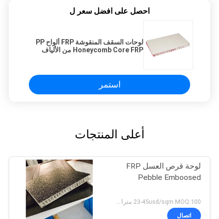
احصل على افضل سعر ل
لوحات السقف المنقوشة FRP ألواح PP
Honeycomb Core FRP من الألياف
الزجاجية المقواة
استمر
أعلى المنتجات
لوحة قرص العسل FRP
Pebble Emboosed
23-45usd/sqm MOQ:100 مترا مربعا
اتصال