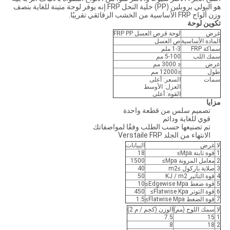
هو البولي بروبلين (PP) خلية النحل FRP.إنه يوفر لوحة متينة للغاية بنصف
وزن ألواح FRP الأساسية من الخشب الرقائقي تقريبًا.
تكوين لوحة
غرض
لوحة قرص العسل FRP PP
المادة الأساسية
ص العسل
سماكة FRP
1-3 ملم
سمك اللب
5-100 مم
عرض
≤ 3000 مم
طول
≤12000 مم
سمات
السعر: أعلى
العزل: الأوسط
القوة: أعلى
مزايا
تصميم سلس من قطعة واحدة
قوي للغاية ودائم
تم تصنيعها حسب الطلب وفقًا لمواصفاتك
الانتهاء من الجلد Verstaile FRP
لا.
غرض
البيانات
1
قوة ثابتة Mpa≥
18
2
معامل المرونة Mpa≥
1500
3
صلابة باركول ≥m2
40
4
قوة التأثير KJ / m2
50
5
قوة ضغط Edgewise Mpa≥
10
6
قوة التوتر Flatwise Kpa≥
450
7
قوة الضغط Flatwise Mpa≥
1.5
لا.
سمك اللوح (مم)
الوزن (كجم / م 2)
7.5
15
1
8
18
2