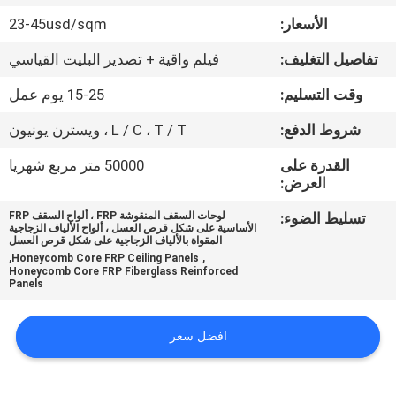
الأسعار:
23-45usd/sqm
مراقبة
تفاصيل التغليف:
فيلم واقية + تصدير البليت القياسي
الجودة
وقت التسليم:
15-25 يوم عمل
اتصل
شروط الدفع:
L / C ، T / T ، ويسترن يونيون
بنا
القدرة على
50000 متر مربع شهريا
العرض:
أخبار
تسليط الضوء:
لوحات السقف المنقوشة FRP ، ألواح السقف FRP
الأساسية على شكل قرص العسل ، ألواح الألياف الزجاجية
المقواة بالألياف الزجاجية على شكل قرص العسل
,
,
Honeycomb Core FRP Ceiling Panels
حالات
Honeycomb Core FRP Fiberglass Reinforced
Panels
خريطة
افضل سعر
الموقع