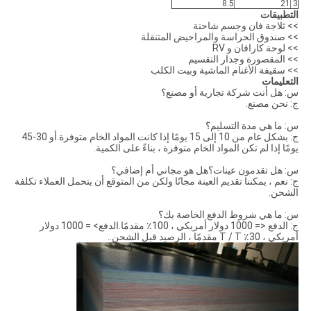
8.5
21
3
التطبيقات
>> ثلاجة فان وجسم شاحنة
>> صندوق الحراسة والمراحيض المتنقلة
>> لوحة كارافان و RV
>> المقصورة وجدار التقسيم
>> سقيفة الأغنام الماشية وبيت الكلب
التعليمات
س: هل أنت شركة تجارية أو مصنع؟
ج: نحن مصنع.
س: ما هي مدة التسليم؟
ج: بشكل عام من 10 إلى 15 يومًا إذا كانت المواد الخام متوفرة.أو 30-45
يومًا إذا لم تكن المواد الخام متوفرة ، بناءً على الكمية.
س: هل تقدمون عينات؟هل هو مجاني أم إضافي؟
ج: نعم ، يمكننا تقديم العينة مجانًا ولكن من المتوقع أن يتحمل العملاء تكلفة
الشحن.
س: ما هي شروط الدفع الخاصة بك؟
ج: الدفع <= 1000 دولار أمريكي ، 100٪ مقدمًا.الدفع> = 1000 دولار
أمريكي ، 30٪ T / T مقدمًا ، الرصيد قبل الشحن..