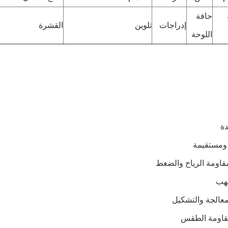
حافة
إدراجات
تلوين
القشرة
اللوحة
دة
ومستقيمة
قاومة الرياح والضغط
لهب
معالجة والتشكيل
قاومة الطقس