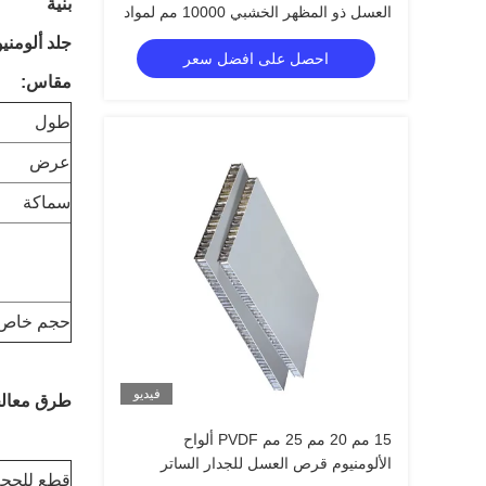
بنية
العسل ذو المظهر الخشبي 10000 مم لمواد
الجدار الزخرفة
جلد ألومني
احصل على افضل سعر
مقاس:
طول
عرض
سماكة
حجم خاص آ
فيديو
طرق معالجة F
15 مم 20 مم 25 مم PVDF ألواح
الألومنيوم قرص العسل للجدار الساتر
قطع للحج