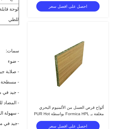
احصل على افضل سعر
لوحة قابلة
للطي
سمات:
- ضوء
- صلابة جي
- مسطحة 
- جيد في م
- المضاد ل
ألواح قرص العسل من الألمنيوم البحري
- سهولة ال
مغلفة بـ Formica HPL بواسطة PUR Hot
Melting Film
-جيد في م
احصل على افضل سعر