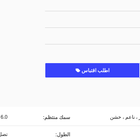
اطلب اقتباس
، ناعم ، خشن
6.0 مم ، 10.0 مم ، 15.0 مم ، 20.0 مم ، 25.0 مم
سمك منتظم:
تصل إلى
الطول: