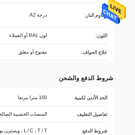
درجة A2
مقاوم النار:
لون RAL أو العملاء
اللون:
مفتوح أو مغلق
علاج الحواف:
شروط الدفع والشحن
100 مترا مربعا
الحد الأدنى لكمية
المنصات الخشبية الصالحة
تفاصيل التغليف
L / C ، T / T ، ويسترن يونيون
شروط الدفع