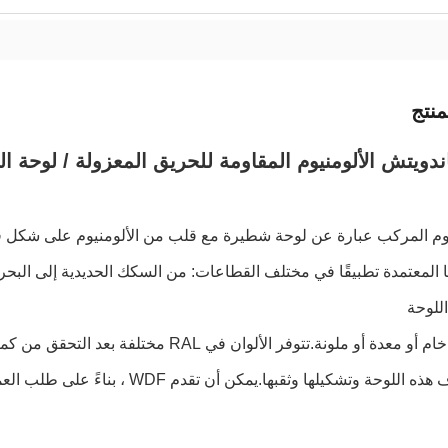
نتج
دويتش الألومنيوم المقاومة للحريق المعزولة / لوحة ا
يوم المركب عبارة عن لوحة شطيرة مع قلب من الألومنيوم على شكل ق
 المعتمدة تطبيقًا في مختلف القطاعات: من السكك الحديدية إلى البحرية
للوحة
 ملونة.تتوفر الألوان في RAL مختلفة بعد التحقق من كميات الطلبات الدنيا وأوقات التسليم.
كيلها وثقبها.يمكن أن تقدم WDF ، بناءً على طلب العميل ، ثقبًا لهذه اللوحة لتحويلها إلى طاولة تفريغ.