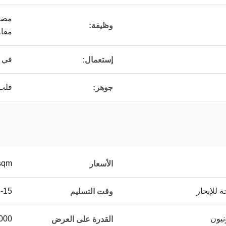
مضاد
وظيفة:
مقاو
في ا
إستعمال:
قلب 
جوهر:
sqm
الأسعار
 للإبحار
5-15 يوم 
وقت التسليم
50000 متر م
القدرة على العرض