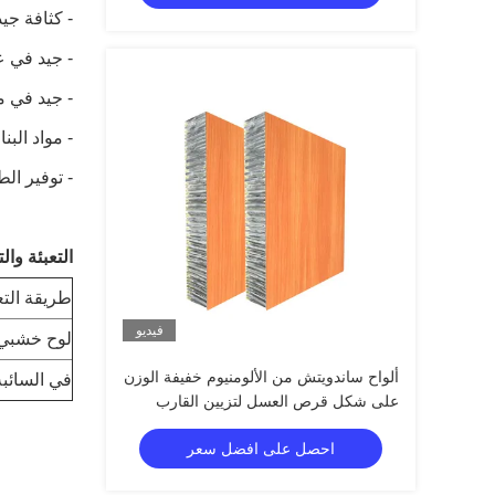
- كثافة جيد
- جيد في 
- جيد في 
- مواد البن
- توفير الط
التعبئة وال
طريقة التع
فيديو
لوح خشبي
ألواح ساندويتش من الألومنيوم خفيفة الوزن
في السائبة 
على شكل قرص العسل لتزيين القارب
والشحن
احصل على افضل سعر