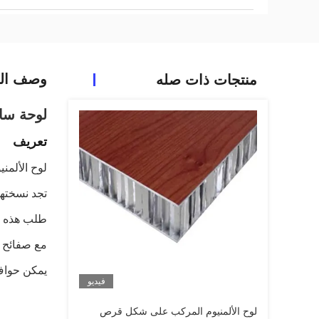
وصف الم
منتجات ذات صله
لوحة سان
تعريف
لوح الألمن
تجد نسختها
طلب هذه ا
مع صفائح خام أو معدة أو
يمكن حواف هذه اللوحة وتش
فيديو
لوح الألمنيوم المركب على شكل قرص