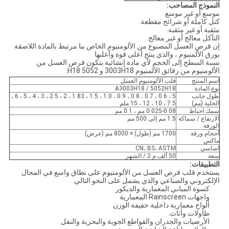
النموذج المصاحب:
موسع أو غير موسع.
كتل كاملة أو شرائح مقطعة.
مثقبة أو غير مثقبة.
التآكل معالج أو غير معالج.
إن قرص العسل المصنوع من الألومنيوم الخاص بنا مرتبط بالمادة اللاصقة
بورق الألمنيوم ، والذي ينتج أعلى قوة وأعلىها
نسبة السطح إلى الحجم لأي مادة إنشائية.يتكون قرص العسل من
الألومنيوم من رقائق الألمنيوم 3003H18 و 5052 H18.
اسم المنتج
قلب الألومنيوم العسل
نوع المادة
A3003H18 / 5052H18
طول جانب
5 ، 0.6 ، 0.7 ، 0.8 ، 0.9 ، 1.0 ، 1.5 ، 1.83 ، 2 ، 2.5 ، 3 ، 4 ، 5 ، 6 ،
الخلية (مم)
7.5 ، 10 ، 12 ، 15 ملم
سمك احباط
0.025-0.08 مم ، 0.1 مم
الارتفاع / سماكة
1.5 مم إلى 500 مم
الورقة
أحجام ورقة
1700 مم (طول) × 8000 مم (عرض)
ماكس
اساسي
CN، BS، ASTM
سعة
50 ألف م 2 / الشهر
التطبيقات:
يستخدم قلب قرص العسل من الألومنيوم على نطاق واسع في المجال
الإلكتروني والصناعي والذي يشمل على النحو التالي.
كسوة المباني المعمارية والديكور
واجهات Rainscreen المعمارية
ألواح معمارية داخلية خفيفة الوزن
طاولات وأثاث.
الأرضيات والجدران والقواطع الجوية والبحرية والنقل