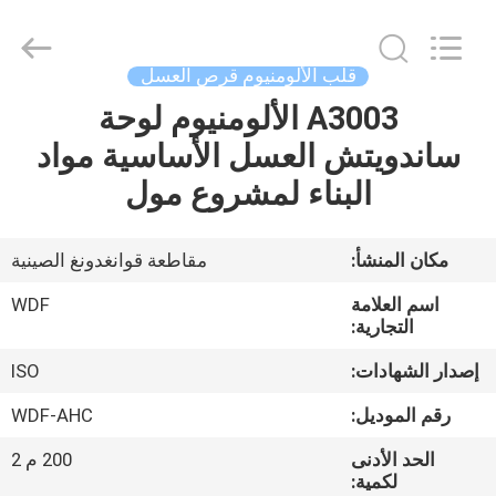
قرص
العسل
supplier.
Copyright
©
قلب الألومنيوم قرص العسل
2021
-
2026
A3003 الألومنيوم لوحة
منزل،
Foshan
Wonderful
ساندويتش العسل الأساسية مواد
بيت
Composite
Material
Co.,
البناء لمشروع مول
Ltd..
All
منتجات
Rights
Reserved.
Developed
مكان المنشأ:
مقاطعة قوانغدونغ الصينية
by
ECER
معلومات
اسم العلامة
WDF
عنا
التجارية:
إصدار الشهادات:
ISO
جولة
رقم الموديل:
WDF-AHC
في
الحد الأدنى
200 م 2
المعمل
لكمية: