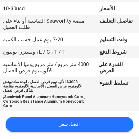
الأسعار:
10-30usd
مراقبة
تفاصيل التغليف:
منصة Seaworhty القياسية أو بناء على
الجودة
طلب العميل
وقت التسليم:
7-20 يوم عمل حسب الكمية
اتصل
شروط الدفع:
L / C ، T / T ، ويسترن يونيون
بنا
القدرة على
4000 متر مربع / متر مربع يوميا الأساسية
العرض:
الألومنيوم قرص العسل
أخبار
تسليط الضوء:
A3003 الألومنيوم قرص العسل ، لوحة ساندويتش
الألومنيوم قرص العسل ، الأساسية الألومنيوم مقاومة
للتآكل قرص العسل
حالات
,
,
Sandwich Panel Aluminum Honeycomb Core
Corrosion Resistance Aluminum Honeycomb
Core
خريطة
الموقع
افضل سعر