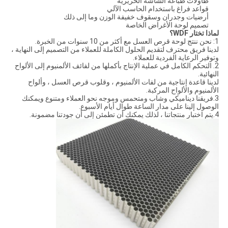
طاولات طباعة الشاشة الحريرية
قواعد فراغ باستخدام الحاسب الآلي
أرضيات وجدران وسقوف خفيفة الوزن وما إلى ذلك
تصميم لوحة الأغراض الخاصة
لماذا تختار WDF؟
1: نحن ننتج لوحة قرص العسل مع أكثر من 10 سنوات من الخبرة.
لدينا فريق محترف لتقديم الحلول الكاملة للعملاء من التصميم إلى النهاية ،
وتوفير الرعاية الفردية للعملاء.
2. التحكم الكامل في عملية الإنتاج بأكملها من لفائف الألمنيوم إلى الألواح
النهائية.
لدينا قاعدة إنتاجية من لفات الألمنيوم ، وقلوب قرص العسل ، وألواح
الألمنيوم والألواح المركبة.
3.فريقنا ديناميكي وشاب ومتحمس وموجه نحو العملاء ومتنوع ويمكنك
الوصول إلينا على مدار الساعة طوال أيام الأسبوع.
4.يتم اختبار منتجاتنا ، لذلك يمكنك أن تطمئن إلى أن جودتنا مضمونة.