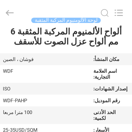
supplier.
Copyright
©
2021
-
لوحة الألومنيوم المركبة المثقبة
2026
Foshan
ألواح الألمنيوم المركبة المثقبة 6
منزل،
Wonderful
Composite
Material
مم ألواح عزل الصوت للأسقف
بيت
Co.,
Ltd..
All
Rights
Reserved.
منتجات
مكان المنشأ:
فوشان ، الصين
Developed
by
ECER
اسم العلامة
WDF
معلومات
التجارية:
عنا
إصدار الشهادات:
ISO
رقم الموديل:
WDF-PAHP
جولة
الحد الأدنى
100 مترا مربعا
في
لكمية:
المعمل
الأسعار:
25-35USD/SQM