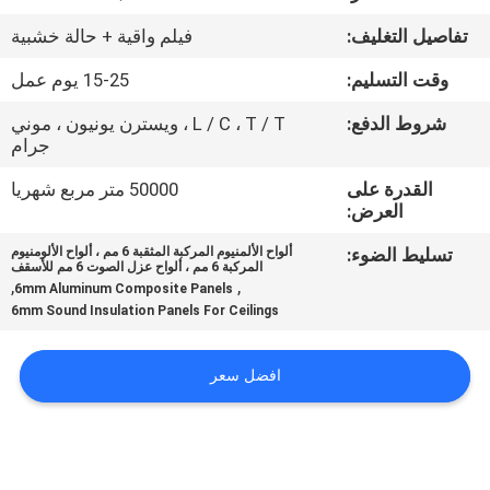
تفاصيل التغليف:
فيلم واقية + حالة خشبية
مراقبة
وقت التسليم:
15-25 يوم عمل
الجودة
شروط الدفع:
L / C ، T / T ، ويسترن يونيون ، موني
جرام
اتصل
القدرة على
50000 متر مربع شهريا
بنا
العرض:
تسليط الضوء:
ألواح الألمنيوم المركبة المثقبة 6 مم ، ألواح الألومنيوم
أخبار
المركبة 6 مم ، ألواح عزل الصوت 6 مم للأسقف
,
,
6mm Aluminum Composite Panels
6mm Sound Insulation Panels For Ceilings
حالات
افضل سعر
خريطة
الموقع