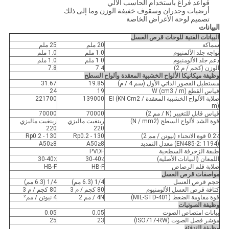
قواعد فراغ باستخدام الحاسب الآلي
أرضيات وجدران وسقوف خفيفة الوزن وما إلى ذلك
تصميم لوحة الأغراض الخاصة
البيانات
البيانات الفنية للوحات قرص العسل
سماكة
20 ملم
25 ملم
تواجه جلد الألمنيوم
1.0 ملم
1.0 ملم
دعم جلد الألومنيوم
1.0 ملم
1.0 ملم
الوزن (كجم / م 2)
7.4
7.8
وظيفة ميكانيكا الألواح الخشبية المعقدة وألواح السطح
مستطيل القصور الذاتي الأول (سم 4 / م)
19.85
31.67
قياس القطع W (cm3 / m)
19
24
صلابة الألواح الخشبية المعقدة EI (KN Cm2 /
139000
221700
m)
قياس قابل للتغيير (N / مم 2)
70000
70000
قوة الشد لألواح السطح (N / mm2)
رينغيت ماليزي
رينغيت ماليزي
220
220
0.2٪ قوة الانحناء (نيوتن / مم 2)
Rp0.2 - 130
Rp0.2 - 130
(EN485-2: 1194) معدل التمديد
A50≥8
A50≥8
طبقة الزخرفة السطحية
PVDF
اللمعان (البيانات الأصلية)
30-40٪
30-40٪
صلابة قلم الرصاص
HB-F
HB-F
مواصفات قرص العسل
حجم قرص العسل
1/4 (6.3 مم)
1/4 (6.3 مم)
كثافة قرص العسل الألومنيوم
80 كجم / م 3
80 كجم / م 3
قوة مقاومة الضغط (MIL-STD-401)
4N / مم 2
4 نيوتن / مم²
وظيفة الصوتيات
بيانات امتصاص الصوت
0.05
0.05
مؤشر فصل الصوت (ISO717-RW)
23
25
وظيفة التدفئة