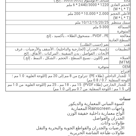
مادة
سبائك الألومنيوم (3003/5052 ، إلخ.)
الحجم العادي
1220 * 2440/3000 * 6 ملم
(W * L * T)
الأعلى.الحجم
2،000 * 10،000 * 200 ملم
(W * L * T)
سمك منتظم
10/12/15/20/25 ملم
السماكة
5-300 ملم
المتوفرة
معالجة
PVDF ، PE ، مسحوق الطلاء ، بأكسيد ، إلخ.
السطح العادية
ثقب
نعم (حسب الطلب)
التطبيقات
تكسية الجدران (الخارجية والداخلية) ، الأسقف والأرضيات ، غرف
الأبحاث ، الفواصل ، بدن السفينة ، المركبات ، الأنفاق ، إلخ.
العملاء
نعم (اللون ، نسيج السطح ، الحجم ، الشكل ، النمط ، إلخ.)
(MTM)
OEM
متوفرة
اقتراح:
1. للجدار الداخلي (طلاء PE): تتراوح من 8 مم إلى 20 مم (اللوحة العلوية: 1.0 مم ؛
اللوحة السفلية: 0.7 / 0.8 مم)
2. للجدار الخارجي (طلاء PVDF): 15 مم ، 18 مم ، 25 مم (اللوحة العلوية: من 1.0 مم
إلى 1.5 مم ؛ اللوحة السفلية: من 0.7 مم إلى 1.0 مم)
سمات
كسوة المباني المعمارية والديكور
واجهات Rainscreen المعمارية
ألواح معمارية داخلية خفيفة الوزن
الجدران والفواصل.
طاولات وأثاث.
الأرضيات والجدران والقواطع الجوية والبحرية والنقل
طاولات طباعة الشاشة الحريرية