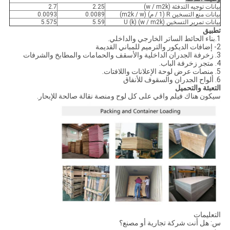
بيانات توجيه التدفئة (w / m2k)
2.25
2.7
بيانات منع التسخين R (1 / م) (m2k / w)
0.0089
0.0093
بيانات تمرير التسخين U (k) (w / m2k)
5.59
5.575
تطبيق
1.بناء الحائط الساتر الخارجي والداخلي.
2- إضافات الديكور والترميم للمباني القديمة
3. زخرفة الجدران الداخلية والأسقف والحمامات والمطابخ والشرفات
4. متجر زخرفة الباب.
5. منصات عرض لوحة الإعلانات واللافتات.
6. ألواح الجدران والسقوف للأنفاق
التعبئة والتحميل
سيكون هناك فيلم واقي على كل لوح ومنصة نقالة صالحة للإبحار.
التعليمات
س: هل أنت شركة تجارية أو مصنع؟