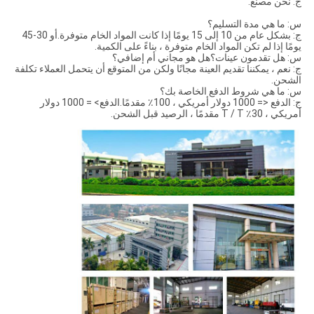
ج: نحن مصنع.
س: ما هي مدة التسليم؟
ج: بشكل عام من 10 إلى 15 يومًا إذا كانت المواد الخام متوفرة.أو 30-45
يومًا إذا لم تكن المواد الخام متوفرة ، بناءً على الكمية.
س: هل تقدمون عينات؟هل هو مجاني أم إضافي؟
ج: نعم ، يمكننا تقديم العينة مجانًا ولكن من المتوقع أن يتحمل العملاء تكلفة
الشحن.
س: ما هي شروط الدفع الخاصة بك؟
ج: الدفع <= 1000 دولار أمريكي ، 100٪ مقدمًا.الدفع> = 1000 دولار
أمريكي ، 30٪ T / T مقدمًا ، الرصيد قبل الشحن.