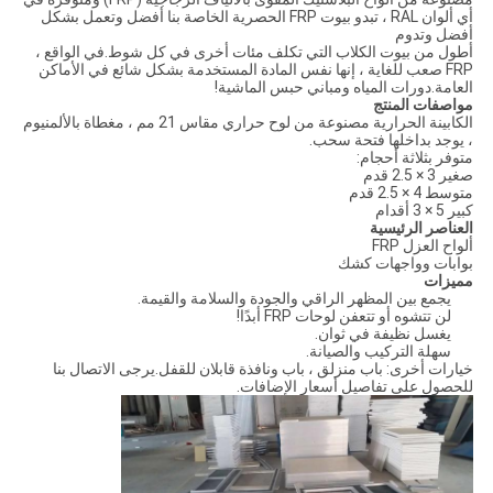
أي ألوان RAL ، تبدو بيوت FRP الحصرية الخاصة بنا أفضل وتعمل بشكل
أفضل وتدوم
أطول من بيوت الكلاب التي تكلف مئات أخرى في كل شوط.في الواقع ،
FRP صعب للغاية ، إنها نفس المادة المستخدمة بشكل شائع في الأماكن
العامة.دورات المياه ومباني حبس الماشية!
مواصفات المنتج
الكابينة الحرارية مصنوعة من لوح حراري مقاس 21 مم ، مغطاة بالألمنيوم
، يوجد بداخلها فتحة سحب.
متوفر بثلاثة أحجام:
صغير 3 × 2.5 قدم
متوسط ​​4 × 2.5 قدم
كبير 5 × 3 أقدام
العناصر الرئيسية
ألواح العزل FRP
بوابات وواجهات كشك
مميزات
يجمع بين المظهر الراقي والجودة والسلامة والقيمة.
لن تتشوه أو تتعفن لوحات FRP أبدًا!
يغسل نظيفة في ثوان.
سهلة التركيب والصيانة.
خيارات أخرى: باب منزلق ، باب ونافذة قابلان للقفل.يرجى الاتصال بنا
للحصول على تفاصيل أسعار الإضافات.