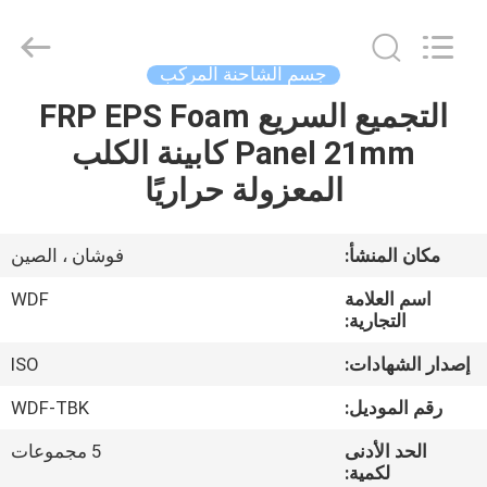
2021
-
2026
Foshan
Wonderful
جسم الشاحنة المركب
Composite
Material
التجميع السريع FRP EPS Foam
منزل،
Co.,
Ltd..
All
Panel 21mm كابينة الكلب
بيت
Rights
Reserved.
المعزولة حراريًا
Developed
by
ECER
منتجات
مكان المنشأ:
فوشان ، الصين
معلومات
اسم العلامة
WDF
عنا
التجارية:
إصدار الشهادات:
ISO
جولة
رقم الموديل:
WDF-TBK
في
الحد الأدنى
5 مجموعات
المعمل
لكمية: