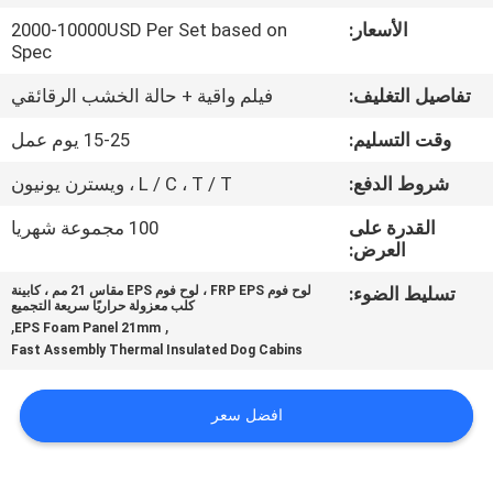
الأسعار:
2000-10000USD Per Set based on
مراقبة
Spec
الجودة
تفاصيل التغليف:
فيلم واقية + حالة الخشب الرقائقي
وقت التسليم:
15-25 يوم عمل
اتصل
شروط الدفع:
L / C ، T / T ، ويسترن يونيون
بنا
القدرة على
100 مجموعة شهريا
العرض:
أخبار
تسليط الضوء:
لوح فوم FRP EPS ، لوح فوم EPS مقاس 21 مم ، كابينة
كلب معزولة حراريًا سريعة التجميع
,
,
EPS Foam Panel 21mm
حالات
Fast Assembly Thermal Insulated Dog Cabins
خريطة
افضل سعر
الموقع