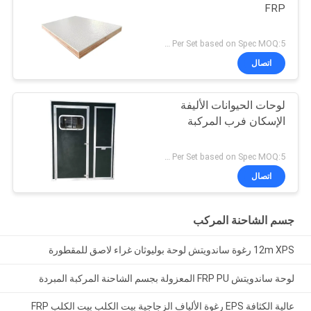
FRP
2000-10000USD Per Set based on Spec MOQ:5 مجموعات
اتصال
لوحات الحيوانات الأليفة
الإسكان فرب المركبة
2000-10000USD Per Set based on Spec MOQ:5 مجموعات
اتصال
جسم الشاحنة المركب
12m XPS رغوة ساندويتش لوحة بوليوثان غراء لاصق للمقطورة
لوحة ساندويتش FRP PU المعزولة بجسم الشاحنة المركبة المبردة
عالية الكثافة EPS رغوة الألياف الزجاجية بيت الكلب بيت الكلب FRP