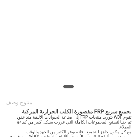
سياسة
الخصوصية
منتوج وصف
تجميع سريع FRP مقصورة الكلب الحرارية المركبة
تقوم WDF بتوريد منتجات FRP إلى صناعة الحيوانات الأليفة منذ عقود.
ثم جئنا لتصنيع المجموعات الكاملة التي عززت بشكل كبير من كفاءة
العملاء.
مع كل مكون جاهز للتجميع ، فإنه يوفر الكثير من الجهد والوقت.
مصنوعة من ألواح البلاستيك المقوى بالألياف الزجاجية (FRP) ومتوفرة في