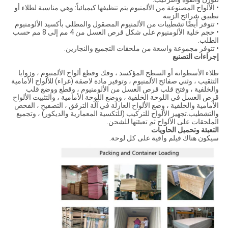
• الألواح المصنوعة من الألمنيوم يتم تنظيفها كيميائياً: وهي مناسبة لطلاء أو
تطبيق شرائح الزينة
• تتوفر أيضًا تشطيبات من الألمنيوم المصقول والمطلي بأكسيد الألومنيوم
• حجم خلية الألومنيوم على شكل قرص العسل من 4 مم إلى 8 مم حسب
الطلب.
• تتوفر مجموعة واسعة من ملحقات التجميع والنجارين.
إجراءات التصنيع
طلاء الأسطوانة أو السطح المؤكسد ، وفك وقطع ألواح الألمنيوم ، وزوايا
التثقيب ، وثني صفائح الألمنيوم ، وتوفير مادة لاصقة (غراء) للألواح الأمامية
والخلفية ، وفتح قلب قرص العسل من الألومنيوم ، وقطع ووضع قلب
قرص العسل في اللوحة الخلفية ، ووضع اللوحة الأمامية ، والتثبيت الألواح
الأمامية والخلفية ، وضع الألواح العازلة في آلة الترقق ، التصفيح ، الفحص
والتشطيب.تجهيز الألواح للتركيب (للتكسية المعمارية والديكور) ، وتجميع
الملحقات على الألواح ثم تعبئتها للشحن.
التعبئة وتحميل الحاويات
سيكون هناك فيلم واقية على كل لوحة.