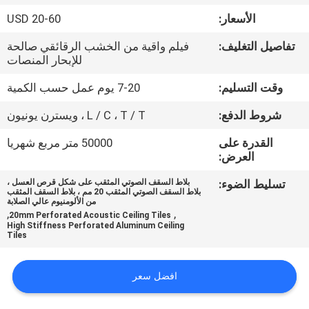
الأسعار:
20-60 USD
مراقبة
تفاصيل التغليف:
فيلم واقية من الخشب الرقائقي صالحة
الجودة
للإبحار المنصات
وقت التسليم:
7-20 يوم عمل حسب الكمية
اتصل
شروط الدفع:
L / C ، T / T ، ويسترن يونيون
بنا
القدرة على
50000 متر مربع شهريا
العرض:
أخبار
تسليط الضوء:
بلاط السقف الصوتي المثقب على شكل قرص العسل ،
بلاط السقف الصوتي المثقب 20 مم ، بلاط السقف المثقب
من الألومنيوم عالي الصلابة
حالات
,
,
20mm Perforated Acoustic Ceiling Tiles
High Stiffness Perforated Aluminum Ceiling
Tiles
خريطة
الموقع
افضل سعر