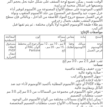
الوقت نفسه ، يمكن تصنيع لوحة السقف على شكل خلية نحل بحجم أكبر
وتصنيعها في أشكال منحنية أو بزاوية.
الثقوب الموجودة على سطح الألواح المصنوعة من الألمنيوم لتوفير أداء
عزل صوت جيد.والنسيج غير المنسوج بين جلد الألمنيوم المثقوب ونواة
قرص العسل سيمنع خروج المواد اللاصقة من الداخل ، وبالتالي فإن سطح
الألمنيوم المثقب نظيف بجمال زخرفي.
يتم طلاء طبقة الألومنيوم العلوية أولاً بألوان مختلفة ، ثم يتم ثقبها قبل
التركيب.
مواصفات الإنتاج:
المنتج
مادة
مقاس
سماكة
لون
المعالجة
(مم)
السطحية
لوحة
سبائك
وفقا
8 مم ، 10 مم ، 12 مم
الرجوع إلى مخطط
مسحوق
الألومنيوم
الألومنيوم
لطلبك.
، 15 مم ، 20 مم ،
ألوان RAL أو
الطلاء
قرص العسل
إلخ.
Pantone
PVDF
انتقال
الحرارة
ثقب: قطر 2.5 مم ، 3.0 مم إلخ
سمات:
• وزن خفيف وتكلفة تنافسية
• صلابة وقوة عالية
• سهل التصنيع والتركيب
• قابلة لإعادة التدوير
• طلاء PVDF أو جلود الألمنيوم المطلية بأكسيد الألومنيوم لأداء جيد ضد
التآكل ومقاومة عالية.
• تتوفر جلود الألمنيوم في مجموعة من السماكات من 0.5 مم إلى 3.0 مم
حسب متطلبات التصميم
• يمكن إنتاج الألواح بسماكات مختلفة من ألواح الألمنيوم على الوجوه
الأمامية والخلفية وسماكات الألواح حسب متطلبات التصميم المخصصة
للوزن والقوة والتركيب.