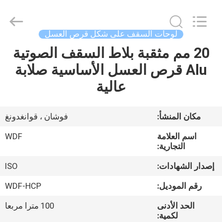
العسل
8
مم
supplier.
Copyright
لوحات السقف على شكل قرص العسل
©
2021
20 مم مثقبة بلاط السقف الصوتية
منزل،
-
2026
Foshan
Alu قرص العسل الأساسية صلابة
بيت
Wonderful
Composite
عالية
Material
Co.,
Ltd..
منتجات
All
Rights
Reserved.
مكان المنشأ:
فوشان ، قوانغدونغ
Developed
by
معلومات
ECER
اسم العلامة
WDF
عنا
التجارية:
إصدار الشهادات:
ISO
جولة
رقم الموديل:
WDF-HCP
في
الحد الأدنى
100 مترا مربعا
المعمل
لكمية: