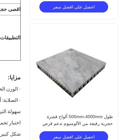
احصل على افضل سعر
اقصى حجم
التطبيقات
مزايا:
· الوزن الخفيف: 1/3 الوزن الإجمالي مق
· الصلابة: أقوى 60 مرة من
سهولة التر
طول 500mm-4000mm ألواح قشرة
اختبار تحم
حجرية رقيقة من الألومنيوم تدعم قرص
العسل
شكل كبير: ما
احصل على افضل سعر