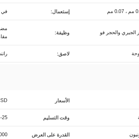
في ا
إستعمال:
مضاد
 الجيري والحجر فو
وظيفة:
مقاو
وحة
راتن
لاصق:
USD
الأسعار
15-25 يو
وقت التسليم
50000 متر م
القدرة على العرض