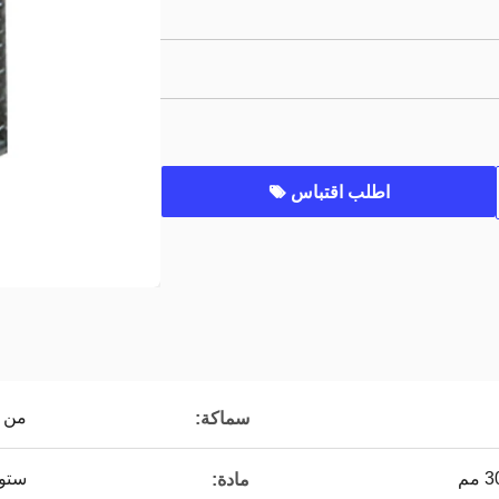
اطلب اقتباس
من 6 مم إلى 30 مم
سماكة:
ستون
مادة: