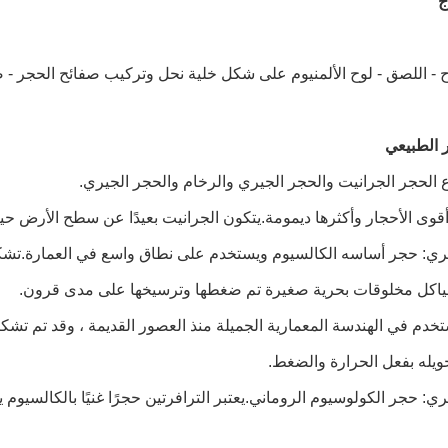
ج
ح - اللصق - لوح الألمنيوم على شكل خلية نحل وتركيب صفائح الحجر - ضغط
ر الطبيعي
 الحجر الجرانيت والحجر الجيري والرخام والحجر الجيري.
أقوى الأحجار وأكثرها ديمومة.يتكون الجرانيت بعيدًا عن سطح الأرض حي
يري: حجر أساسه الكالسيوم ويستخدم على نطاق واسع في العمارة.تشك
اكل مخلوقات بحرية صغيرة تم ضغطها وترسيخها على مدى قرون.
تخدم في الهندسة المعمارية الجميلة منذ العصور القديمة ، وقد تم تش
يله بفعل الحرارة والضغط.
ري: حجر الكولوسيوم الروماني.يعتبر الترافرتين حجرًا غنيًا بالكالسيوم 