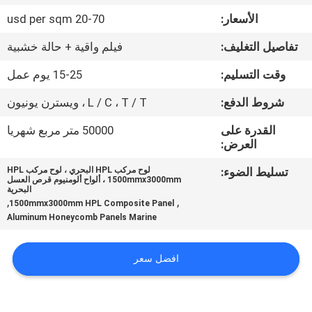
الأسعار:
20-70 usd per sqm
مراقبة
تفاصيل التغليف:
فيلم واقية + حالة خشبية
الجودة
وقت التسليم:
15-25 يوم عمل
اتصل
شروط الدفع:
L / C ، T / T ، ويسترن يونيون
بنا
القدرة على
50000 متر مربع شهريا
العرض:
أخبار
تسليط الضوء:
لوح مركب HPL البحري ، لوح مركب HPL
1500mmx3000mm ، ألواح ألومنيوم قرص العسل
البحرية
,
,
1500mmx3000mm HPL Composite Panel
حالات
Aluminum Honeycomb Panels Marine
خريطة
افضل سعر
الموقع