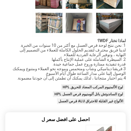
لماذا تختار WDF؟
1: نحن ننتج لوحة قرص العسل مع أكثر من 10 سنوات من الخبرة.
لدينا فريق محترف لتقديم الحلول الكاملة للعملاء من التصميم إلى
النهاية ، وتوفير الرعاية الفردية للعملاء.
2. السيطرة الشاملة على عملية الإنتاج بأكملها.
قدرة تنفيذية ممتازة وروح عمل جماعية جيدة.
3.فريقنا ديناميكي وشاب ومتحمس وموجه نحو العملاء ومتنوع ويمكنك
الوصول إلينا على مدار الساعة طوال أيام الأسبوع.
4.يتم اختبار منتجاتنا ، لذلك يمكنك أن تطمئن إلى أن جودتنا مضمونة.
لوح الألمنيوم المركب المضاد للحريق HPL
لوح الساندوتش بانل ألومنيوم قرص العسل HPL
الألواح غير القابلة للاحتراق ALU قرص العسل
احصل على افضل سعر ل