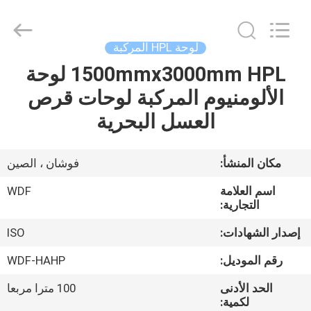
supplier.
Copyright
©
2021
-
لوحة HPL المركبة
2026
Foshan
1500mmx3000mm HPL لوحة
منزل،
Wonderful
Composite
Material
الألومنيوم المركبة لوحات قرص
بيت
Co.,
Ltd..
العسل البحرية
All
Rights
Reserved.
منتجات
Developed
by
ECER
مكان المنشأ:
فوشان ، الصين
معلومات
اسم العلامة
WDF
عنا
التجارية:
إصدار الشهادات:
ISO
جولة
رقم الموديل:
WDF-HAHP
في
الحد الأدنى
100 مترا مربعا
المعمل
لكمية: