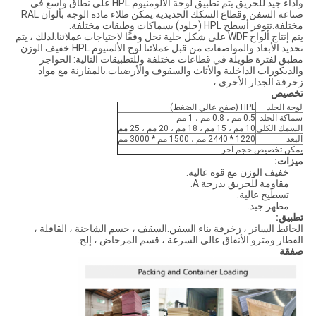
وأداء جيد للحريق.يتم تطبيق لوحة الألومنيوم HPL على نطاق واسع في
صناعة السفن وقطاع السكك الحديدية.يمكن طلاء مادة الوجه بألوان RAL
مختلفة.تتوفر أسطح HPL (جلود) بسماكات وطبقات مختلفة.
يتم إنتاج ألواح WDF على شكل خلية نحل وفقًا لاحتياجات عملائنا.لذلك ، يتم
تحديد الأبعاد والمواصفات من قبل عملائنا.لوح الألمنيوم HPL خفيف الوزن
مطبق لفترة طويلة في قطاعات مختلفة وللتطبيقات التالية: الحواجز
والديكورات الداخلية والأثاث والسقوف والأرضيات.بالمقارنة مع مواد
زخرفة الجدار الأخرى ،
تخصيص
لوحة الجلد
HPL (صفح عالي الضغط)
سماكة الجلد
0.5 مم ، 0.8 مم ، 1 مم
السمك الكلي
10 مم ، 15 مم ، 18 مم ، 20 مم ، 25 مم
البعد
1220 * 2440 مم ، 1500 مم * 3000 مم
يمكن تخصيص حجم آخر.
ميزات:
خفيف الوزن مع قوة عالية.
مقاومة للحريق بدرجة A.
تسطيح عالية.
مظهر جيد.
تطبيق:
الحائط الساتر ، زخرفة بناء السفن.السقف ، جسم الشاحنة ، القافلة ،
القطار ومترو الأنفاق عالي السرعة ، قسم المرحاض ، إلخ.
صفقة