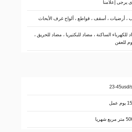
 يرجى إعلامنا
ب ، أرضيات ، أسقف ، قواطع ، ألواح غرف الأبحاث
 للكهرباء الساكنة ، مضاد للبكتيريا ، مضاد للحريق ،
م للعفن
23-45usd/
م عمل
ربع شهريا