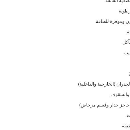
صلابة الفائقة
رطوبة
زن وموفرة للطاقة
ة
آكل
يب