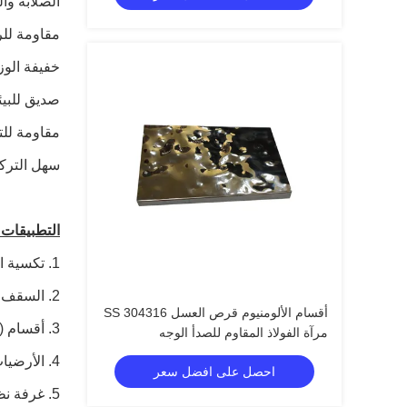
الصلابة وال
مقاومة لل
خفيفة الو
صديق للبيئ
مقاومة للت
سهل الترك
التطبيقات:
1. تكسية الجدران (الخارجية والداخلية)
2. السقف والسقوف
أقسام الألومنيوم قرص العسل SS 304316
3. أقسام (حاجز جدار وقسم مرحاض)
مرآة الفولاذ المقاوم للصدأ الوجه
4. الأرضيات
احصل على افضل سعر
5. غرفة نظيفة