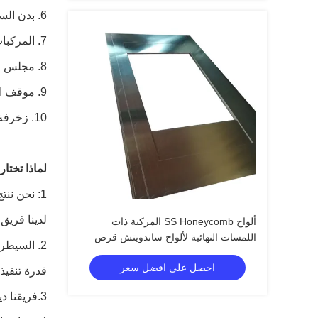
6. بدن السفينة
7. المركبات والحاويات
8. مجلس الأثاث والباب
9. موقف الحافلات والنفق
10. زخرفة المصعد
لماذا تختار WDF؟
1: نحن ننتج لوحة قرص العسل مع أكثر من 10 سنوات من الخبرة.
لدينا فريق 
ألواح SS Honeycomb المركبة ذات
اللمسات النهائية لألواح ساندويتش قرص
2. السيطرة الشاملة على عملية الإنتاج بأكملها.
العسل
احصل على افضل سعر
قدرة تنفيذ
3.فريقنا ديناميكي وشاب ومتحمس وموجه نحو العملاء ومتنوع ويمكنك الوصول إلينا على مدار الساعة طوال أيام الأسبوع.