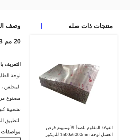
وصف الم
منتجات ذات صله
20 مم 4x8 مرآة الفولاذ المقاوم للصدأ ألواح العسل الخارجي للستارة
التعريف با
لوحة الطاو
المجلفن ، 
مصنوع من ن
بشعبية كبي
التطبيق ال
الفولاذ المقاوم للصدأ الألومنيوم قرص
مواصفات لو
العسل لوحة 1500x6000mm للديكور