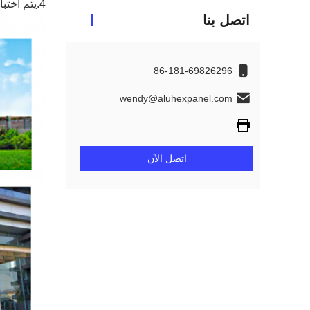
4.يتم اختبار منتجاتنا ، لذلك يمكنك أن تطمئن إلى أن جودتنا مضمونة.
اتصل بنا
86-181-69826296
wendy@aluhexpanel.com
اتصل الآن