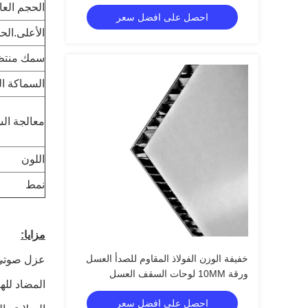
الحجم العادي (
احصل على افضل سعر
الأعلى.الحجم (
سمك منتظ
السماكة ال
معالجة الس
اللون
نمط
مزايا:
خفيفة الوزن الفولاذ المقاوم للصدأ العسل
عزل صوتى
ورقة 10MM لوحات السقف العسل
المضاد لل
احصل على افضل سعر