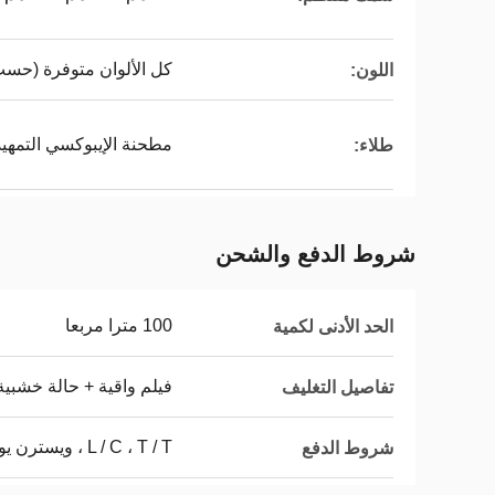
كل الألوان متوفرة (حسب
اللون:
مطحنة الإيبوكسي التمهيد
طلاء:
شروط الدفع والشحن
100 مترا مربعا
الحد الأدنى لكمية
فيلم واقية + حالة خشبية
تفاصيل التغليف
L / C ، T / T ، ويسترن يونيون ، ويسترن يونيون
شروط الدفع