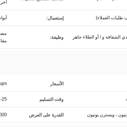
أخرى
 طلبات العملاء)
أبوا
إستعمال:
مضاد
ي الشفافة و / أو الطلاء جاهز
وظيفة:
مقاو
sqm
الأسعار
15-25 يو
وقت التسليم
50000 متر م
القدرة على العرض