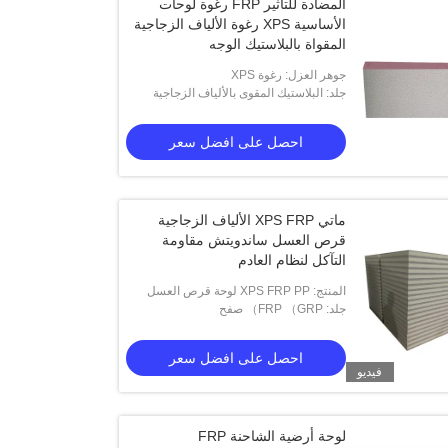
المضادة للتأثير FRP رغوة لوحات
الأساسية XPS رغوة الألياف الزجاجية
المقواة بالبلاستيك الوجه
جوهر العزل: رغوة XPS
جلد: البلاستيك المقوى بالألياف الزجاجية
احصل على افضل سعر
ماتي XPS FRP الألياف الزجاجية
قرص العسل ساندويتش مقاومة
التآكل لنظام العادم
المنتج: XPS FRP PP لوحة قرص العسل
جلد: FRP （GRP） صفح
احصل على افضل سعر
فيديو
لوحة أرضية الشاحنة FRP