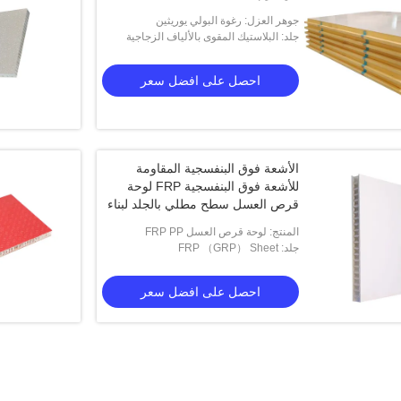
جوهر العزل: رغوة البولي يوريثين
جلد: البلاستيك المقوى بالألياف الزجاجية
احصل على افضل سعر
الأشعة فوق البنفسجية المقاومة
للأشعة فوق البنفسجية FRP لوحة
قرص العسل سطح مطلي بالجلد لبناء
الجدار
المنتج: لوحة قرص العسل FRP PP
جلد: FRP （GRP） Sheet
احصل على افضل سعر