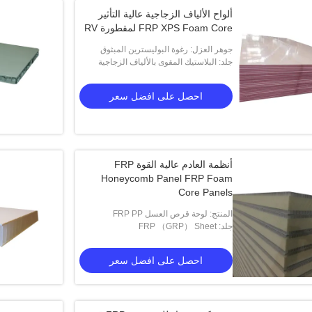
ألواح الألياف الزجاجية عالية التأثير
FRP XPS Foam Core لمقطورة RV
جوهر العزل: رغوة البوليسترين المبثوق
جلد: البلاستيك المقوى بالألياف الزجاجية
احصل على افضل سعر
أنظمة العادم عالية القوة FRP
Honeycomb Panel FRP Foam
Core Panels
المنتج: لوحة قرص العسل FRP PP
جلد: FRP （GRP） Sheet
احصل على افضل سعر