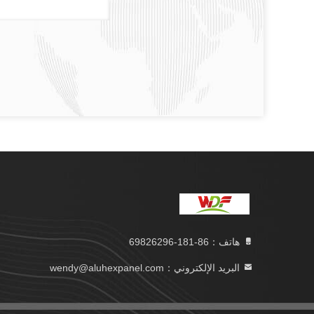
هاتف：86-181-69826296
البريد الإلكتروني：wendy@aluhexpanel.com