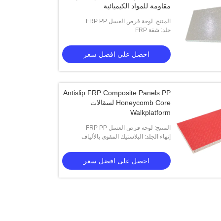
مقاومة للمواد الكيميائية
المنتج: لوحة قرص العسل FRP PP
جلد: شقة FRP
احصل على افضل سعر
Antislip FRP Composite Panels PP
Honeycomb Core لسقالات
Walkplatform
المنتج: لوحة قرص العسل FRP PP
إنهاء الجلد: البلاستيك المقوى بالألياف
الزجاجية مانع للانزلاق
احصل على افضل سعر