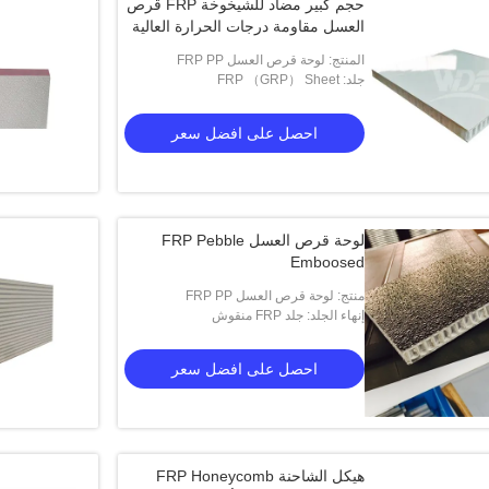
حجم كبير مضاد للشيخوخة FRP قرص
العسل مقاومة درجات الحرارة العالية
المنتج: لوحة قرص العسل FRP PP
جلد: FRP （GRP） Sheet
احصل على افضل سعر
لوحة قرص العسل FRP Pebble
Emboosed
منتج: لوحة قرص العسل FRP PP
إنهاء الجلد: جلد FRP منقوش
احصل على افضل سعر
هيكل الشاحنة FRP Honeycomb