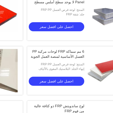
Panel لا يوجد سطح أملس مسطح
المنتج: لوحة قرص العسل FRP PP
جلد: شقة FRP
احصل على افضل سعر
6 مم سماكة FRP لوحات مركبة PP
العسل الأساسية لمنصة العمل الجوية
المنتج: لوحة قرص العسل FRP PP
إنهاء الجلد: البلاستيك المقوى بالألياف
الزجاجية مانع للانزلاق
احصل على افضل سعر
لوح ساندويتش FRP ذو كثافة عالية
من فوم FRP