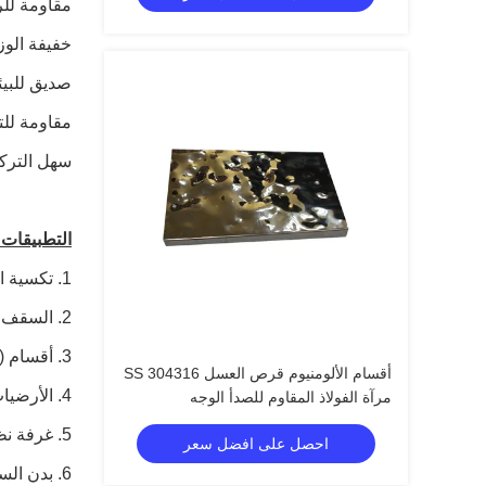
مقاومة لل
خفيفة الو
صديق للبيئ
مقاومة للت
سهل الترك
التطبيقات:
1. تكسية الجدران (الخارجية والداخلية)
2. السقف والسقوف
3. أقسام (حاجز جدار وقسم مرحاض)
أقسام الألومنيوم قرص العسل SS 304316
4. الأرضيات
مرآة الفولاذ المقاوم للصدأ الوجه
5. غرفة نظيفة
احصل على افضل سعر
6. بدن السفينة