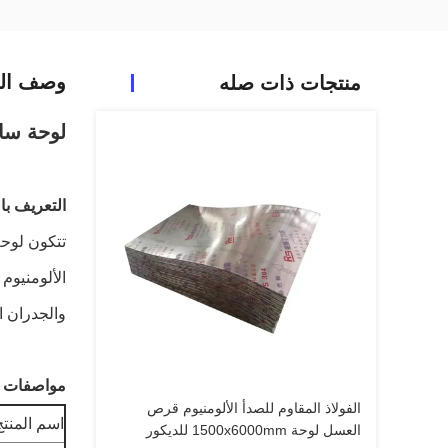
وصف الم
منتجات ذات صله
لوحة ساندوي
التعريف با
تتكون لوحة
الألومنيوم
والجدران ال
مواصفات لو
الفولاذ المقاوم للصدأ الألومنيوم قرص
اسم المنتج
العسل لوحة 1500x6000mm للديكور