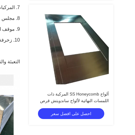
7. المركبات والحاويات
8. مجلس الأثاث والباب
9. موقف الحافلات والنفق
10. زخرفة المصعد
التعبئة وال
ألواح SS Honeycomb المركبة ذات
اللمسات النهائية لألواح ساندويتش قرص
العسل
احصل على افضل سعر