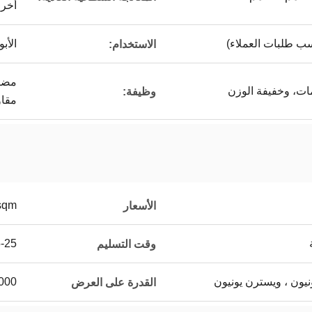
أخرى
سب طلبات العملاء)
الأب
الاستخدام:
مضاد
ات، وخفيفة الوزن
وظيفة:
مقاو
sqm
الأسعار
15-25 يو
وقت التسليم
50000 متر م
القدرة على العرض