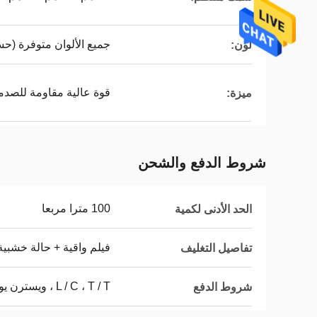
جميع الألوان متوفرة (ح
لون:
قوة عالية مقاومة للصدم
ميزة:
شروط الدفع والشحن
100 مترا مربعا
الحد الأدنى لكمية
فيلم واقية + حالة خشبية
تفاصيل التغليف
L / C ، T / T ، ويسترن يونيون ، ويسترن يونيون
شروط الدفع