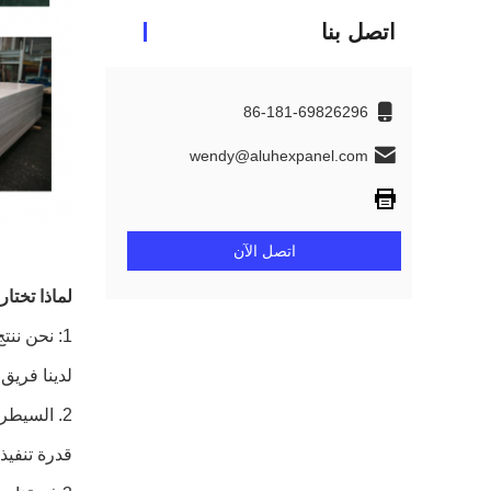
اتصل بنا
86-181-69826296
wendy@aluhexpanel.com
اتصل الآن
لماذا تختار WDF؟
1: نحن ننتج لوحة قرص العسل مع أكثر من 10 سنوات من الخبرة.
لدينا فريق 
2. السيطرة الشاملة على عملية الإنتاج بأكملها.
قدرة تنفيذ