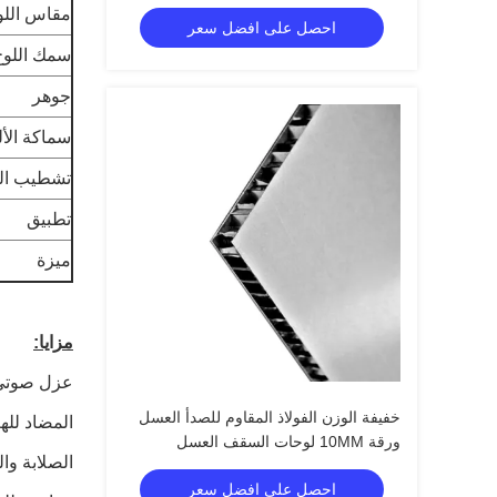
مقاس اللو
احصل على افضل سعر
سمك اللوح
جوهر
سماكة الأل
تشطيب ال
تطبيق
ميزة
مزايا:
عزل صوتى
خفيفة الوزن الفولاذ المقاوم للصدأ العسل
المضاد لل
ورقة 10MM لوحات السقف العسل
الصلابة وال
احصل على افضل سعر