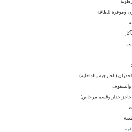
رطوبة
زن وموفرة للطاقة
ة
آكل
يب