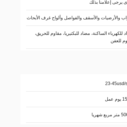
 يرجى إعلامنا بذلك
واب والأرضيات والأسقف والفواصل وألواح غرف الأبحاث
 للكهرباء الساكنة، مضاد للبكتيريا، مقاوم للحريق،
م للعفن
23-45usd/
م عمل
ربع شهريا